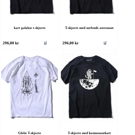
kart galakse t-skjorte
T-skjorte med surfende astronaut
ette
Dette
🛒
🛒
296,00
kr
296,00
kr
roduktet
produktet
ar
har
ere
flere
rianter.
varianter.
lternativene
Alternativene
an
kan
elges
velges
å
på
roduktsiden
produktsiden
Globe T-skjorte
T-skjorte med kosmonautkatt