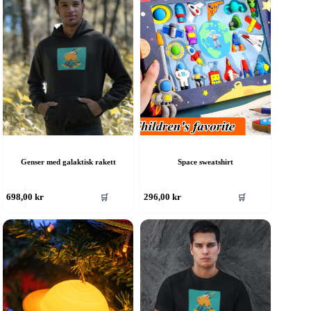
Genser med galaktisk rakett
Space sweatshirt
ette
Dette
🛒
🛒
698,00
kr
296,00
kr
roduktet
produktet
ar
har
ere
flere
rianter.
varianter.
lternativene
Alternativene
an
kan
elges
velges
å
på
roduktsiden
produktsiden