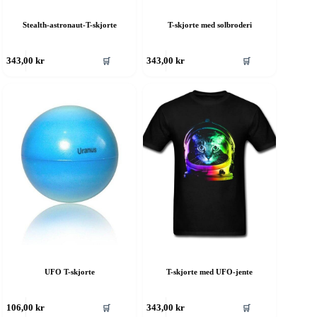
Stealth-astronaut-T-skjorte
T-skjorte med solbroderi
ette
Dette
🛒
🛒
343,00
kr
343,00
kr
roduktet
produktet
ar
har
ere
flere
rianter.
varianter.
lternativene
Alternativene
an
kan
elges
velges
å
på
roduktsiden
produktsiden
UFO T-skjorte
T-skjorte med UFO-jente
ette
Dette
🛒
🛒
106,00
kr
343,00
kr
roduktet
produktet