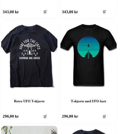
ette
Dette
🛒
🛒
343,00
kr
343,00
kr
roduktet
produktet
ar
har
ere
flere
rianter.
varianter.
lternativene
Alternativene
an
kan
elges
velges
å
på
roduktsiden
produktsiden
Retro UFO T-skjorte
T-skjorte med UFO-katt
ette
Dette
🛒
🛒
296,00
kr
296,00
kr
roduktet
produktet
ar
har
ere
flere
rianter.
varianter.