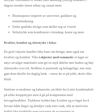
dagens trender innen urban og casual mote.
Illustrasjoner inspirert av universet, galakser og
romutforskning
Unike grafiske design som skiller seg ut visuelt
Stiluttrykk som kombinerer vitenskap, kunst og mote
Kvalitet, komfort og slitestyrke i fokus
En god t-skjorte handler ikke bare om design, men også om
kvalitet og komfort. Våre
t-skjorter med rommotiv
er laget av
nøye utvalgte materialer som gir en myk følelse mot huden og høy
slitestyrke over tid. Stoffene er pustende og behagelige, noe som
gjør dem ideelle for daglig bruk – enten du er på jobb, skole eller
fritid.
Snittene er moderne og balanserte, utviklet for å sitte komfortabelt
på ulike kroppstyper uten å gå på kompromiss med
bevegelsesfrihet. Trykkene holder høy kvalitet og er laget for å
bevare både farger og detaljer vask etter vask, slik at motivene
forblir like kraftfulle som universet de er inspirert av.