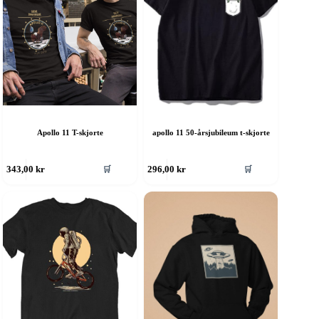
å
på
roduktsiden
produktsiden
Apollo 11 T-skjorte
apollo 11 50-årsjubileum t-skjorte
ette
Dette
🛒
🛒
343,00
kr
296,00
kr
roduktet
produktet
ar
har
ere
flere
rianter.
varianter.
lternativene
Alternativene
an
kan
elges
velges
å
på
roduktsiden
produktsiden