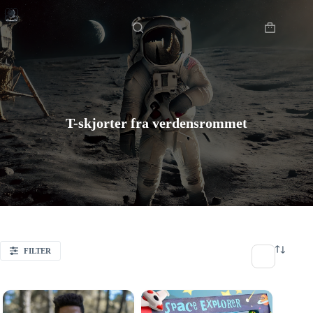
Hopp
Hjem
til
innholdet
Handlekur
T-skjorter fra verdensrommet
FILTER