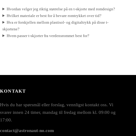
Hvordan velger jeg riktig størrelse på en t-skjorte med romdesign?
Hvilket materiale er best for å bevare romtrykket over tid?
Hva er forskjellen mellom plastisol- og digitaltrykk på disse t-
skjortene?
Hvem passer t-skjorter fra verdensrommet best for?
KONTAKT
Hvis du har spørsmål eller forslag, vennligst kontakt oss. Vi
svarer innen 24 timer, mandag til fredag mellom kl. 09:00 og
17:00.
contact@astronaut-no.com