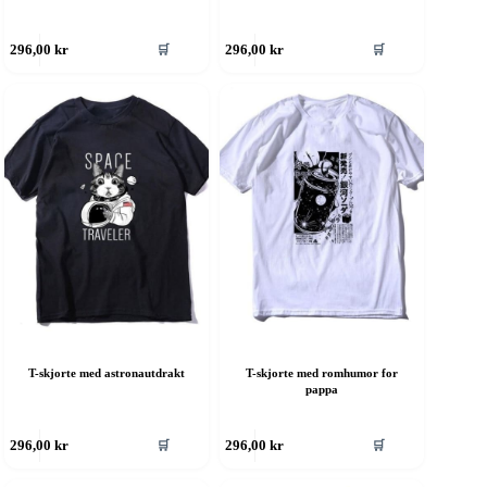
ette
Dette
🛒
🛒
296,00
kr
296,00
kr
roduktet
produktet
ar
har
ere
flere
rianter.
varianter.
lternativene
Alternativene
an
kan
elges
velges
å
på
roduktsiden
produktsiden
T-skjorte med astronautdrakt
T-skjorte med romhumor for
pappa
ette
Dette
🛒
🛒
296,00
kr
296,00
kr
roduktet
produktet
ar
har