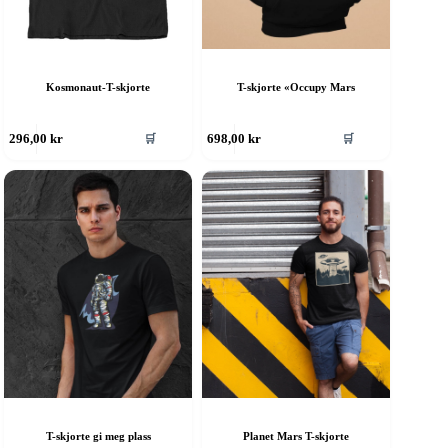
Kosmonaut-T-skjorte
T-skjorte «Occupy Mars
ette
Dette
🛒
🛒
296,00
kr
698,00
kr
roduktet
produktet
ar
har
ere
flere
rianter.
varianter.
lternativene
Alternativene
an
kan
elges
velges
å
på
roduktsiden
produktsiden
T-skjorte gi meg plass
Planet Mars T-skjorte