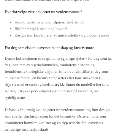
Hvorfor velge våre t-skjorter fra verdensrommet?
Komfortable materialer tilpasset helårsbruk
Holdbare trykk med lang levetid
Design som kombinerer kosmisk estetikk og moderne mote
For deg som elsker universet, vitenskap og kreativ mote
Denne kolleksjonen er skapt for nysgjerrige sjeler – for deg som lar
deg inspirere av stjernehimmelen, romfartens historie og
fremtidens teknologiske visjoner. Enten du identifiserer deg som
en ekte romnerd, en kreativ trendsetter eller bare ønsker en
t-
skjorte med et sterkt visuelt uttrykk
, finner du modeller her som
lar deg uttrykke personlighet og interesser på en subtil, men
tydelig måte.
Utforsk vårt utvalg av t-skjorter fra verdensrommet og finn design
som speiler din fascinasjon for det kosmiske. Dette er mote som
kombinerer komfort, kvalitet og en dyp respekt for universets
uendelige inspirasjonskraft.