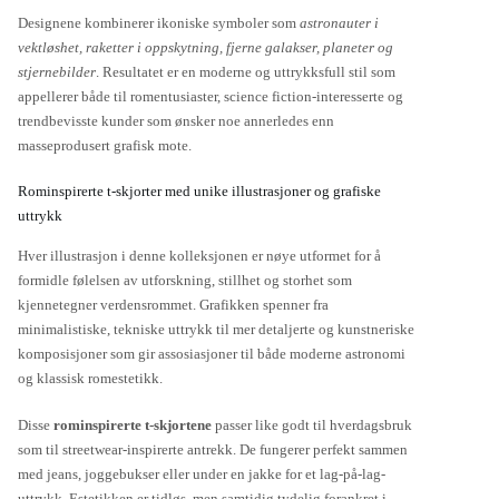
Designene kombinerer ikoniske symboler som
astronauter i
vektløshet, raketter i oppskytning, fjerne galakser, planeter og
stjernebilder
. Resultatet er en moderne og uttrykksfull stil som
appellerer både til romentusiaster, science fiction-interesserte og
trendbevisste kunder som ønsker noe annerledes enn
masseprodusert grafisk mote.
Rominspirerte t-skjorter med unike illustrasjoner og grafiske
uttrykk
Hver illustrasjon i denne kolleksjonen er nøye utformet for å
formidle følelsen av utforskning, stillhet og storhet som
kjennetegner verdensrommet. Grafikken spenner fra
minimalistiske, tekniske uttrykk til mer detaljerte og kunstneriske
komposisjoner som gir assosiasjoner til både moderne astronomi
og klassisk romestetikk.
Disse
rominspirerte t-skjortene
passer like godt til hverdagsbruk
som til streetwear-inspirerte antrekk. De fungerer perfekt sammen
med jeans, joggebukser eller under en jakke for et lag-på-lag-
uttrykk. Estetikken er tidløs, men samtidig tydelig forankret i