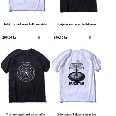
T-skjorte med svart hull i romtiden
T-skjorte med svart hull-humor
ette
Dette
🛒
🛒
296,00
kr
296,00
kr
roduktet
produktet
ar
har
ere
flere
rianter.
varianter.
lternativene
Alternativene
an
kan
elges
velges
å
på
roduktsiden
produktsiden
T-skjorte med jord-måne-selfie
Solsystemet T-skjorte du er her