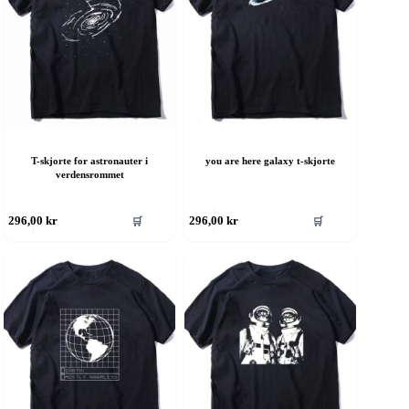
å
på
roduktsiden
produktsiden
T-skjorte for astronauter i
you are here galaxy t-skjorte
verdensrommet
ette
Dette
🛒
🛒
296,00
kr
296,00
kr
roduktet
produktet
ar
har
ere
flere
rianter.
varianter.
lternativene
Alternativene
an
kan
elges
velges
å
på
roduktsiden
produktsiden