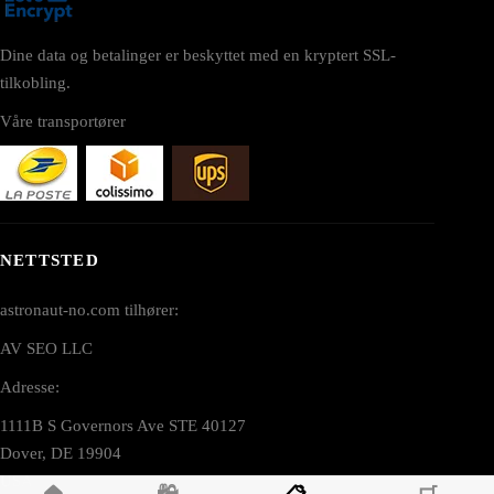
Dine data og betalinger er beskyttet med en kryptert SSL-
tilkobling.
Våre transportører
NETTSTED
astronaut-no.com tilhører:
AV SEO LLC
Adresse:
1111B S Governors Ave STE 40127
Dover, DE 19904
USA