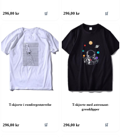
ette
Dette
🛒
🛒
296,00
kr
296,00
kr
roduktet
produktet
ar
har
ere
flere
rianter.
varianter.
lternativene
Alternativene
an
kan
elges
velges
å
på
roduktsiden
produktsiden
T-skjorte i romfergestørrelse
T-skjorte med astronaut-
gressklipper
ette
Dette
🛒
🛒
296,00
kr
296,00
kr
roduktet
produktet
ar
har
ere
flere