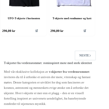
UFO-T-skjorte i horisonten
T-skjorte med romhumor og katt
ette
Dette
🛒
🛒
296,00
kr
296,00
kr
roduktet
produktet
ar
har
ere
flere
rianter.
varianter.
lternativene
Alternativene
an
kan
NESTE
elges
velges
å
på
T-skjorter fra verdensrommet: rominspirert mote med sterk identitet
roduktsiden
produktsiden
Med vår eksklusive kolleksjon av
t-skjorter fra verdensrommet
inviteres du til å utforske et univers der mote, vitenskap og fantasi
møtes. Denne kategorien er utviklet for deg som fascineres av
kosmos, astronomi og menneskets evige ønske om å utforske det
ukjente. Hver t-skjorte er mer enn et plagg – den er en visuell
fortelling inspirert av universets uendelighet, fra banebrytende
romferder til stjernenes mystikk.