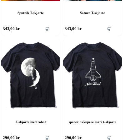
Sputnik T-skjorte
Saturn T-skjorte
ette
Dette
🛒
🛒
343,00
kr
343,00
kr
roduktet
produktet
ar
har
ere
flere
rianter.
varianter.
lternativene
Alternativene
an
kan
elges
velges
å
på
roduktsiden
produktsiden
T-skjorte med robot
spacex okkupere mars t-skjorte
ette
Dette
🛒
🛒
296,00
kr
296,00
kr
roduktet
produktet