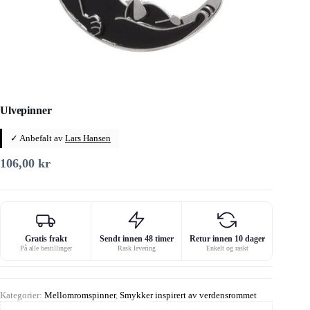
Ulvepinner
✓ Anbefalt av
Lars Hansen
106,00
kr
Gratis frakt
Sendt innen 48 timer
Retur innen 10 dager
På alle bestillinger
Rask levering
Enkelt og raskt
Kategorier:
Mellomromspinner
,
Smykker inspirert av verdensrommet