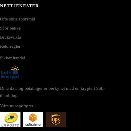
NETTJENESTER
Ofte stilte spørsmål
Spor pakke
Bruksvilkår
Returregler
Sikker handel
Dine data og betalinger er beskyttet med en kryptert SSL-
tilkobling.
Våre transportører