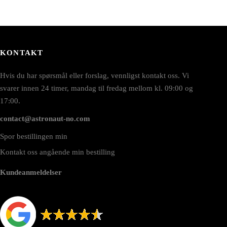
KONTAKT
Hvis du har spørsmål eller forslag, vennligst kontakt oss. Vi
svarer innen 24 timer, mandag til fredag mellom kl. 09:00 og
17:00.
contact@astronaut-no.com
Spor bestillingen min
Kontakt oss angående min bestilling
Kundeanmeldelser