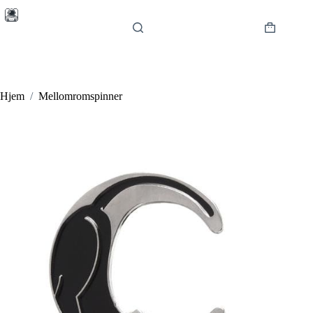
Hopp
til
innholdet
Handlekur
Hjem
/
Mellomromspinner