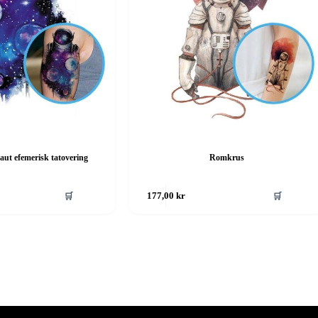
aut efemerisk tatovering
Romkrus
🛒
🛒
177,00
kr