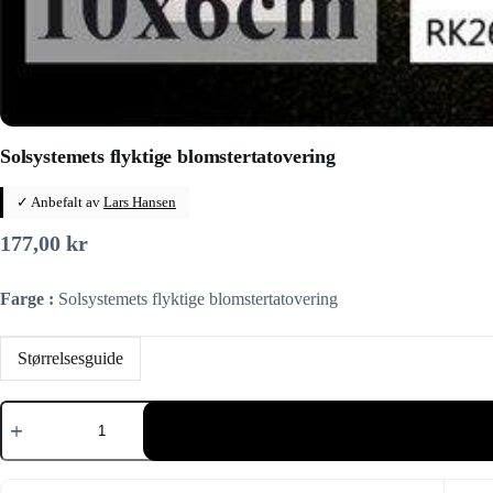
Solsystemets flyktige blomstertatovering
✓ Anbefalt av
Lars Hansen
177,00
kr
Farge :
Solsystemets flyktige blomstertatovering
Størrelsesguide
Solsystemets
flyktige
blomstertatovering
antall