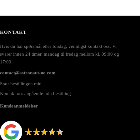
KONTAKT
Hvis du har spørsmål eller forslag, vennligst kontakt oss. Vi
svarer innen 24 timer, mandag til fredag mellom kl. 09:00 og
17:00.
contact@astronaut-no.com
Spor bestillingen min
Kontakt oss angående min bestilling
Kundeanmeldelser