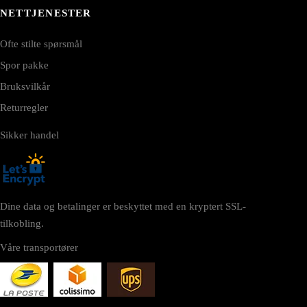
NETTJENESTER
Ofte stilte spørsmål
Spor pakke
Bruksvilkår
Returregler
Sikker handel
Dine data og betalinger er beskyttet med en kryptert SSL-
tilkobling.
Våre transportører