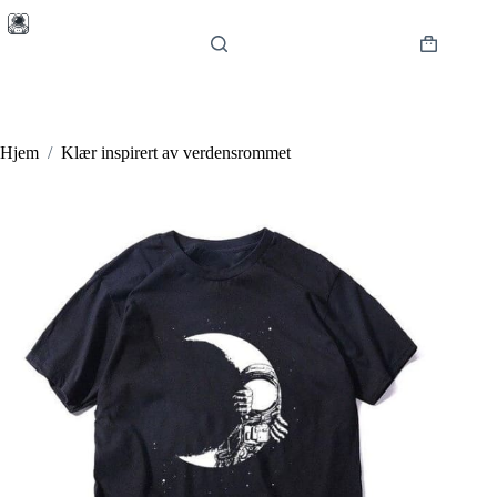
Hopp
til
innholdet
Handlekur
Hjem
/
Klær inspirert av verdensrommet