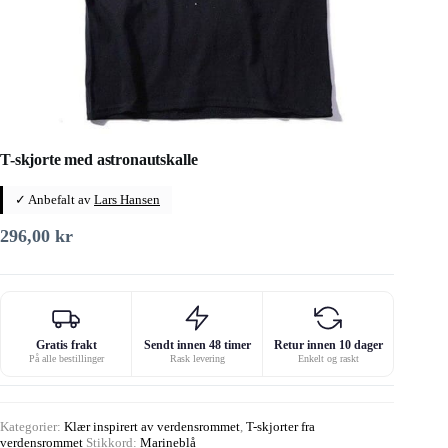
T-skjorte med astronautskalle
✓ Anbefalt av
Lars Hansen
296,00
kr
Gratis frakt
Sendt innen 48 timer
Retur innen 10 dager
På alle bestillinger
Rask levering
Enkelt og raskt
Kategorier:
Klær inspirert av verdensrommet
,
T-skjorter fra
verdensrommet
Stikkord:
Marineblå