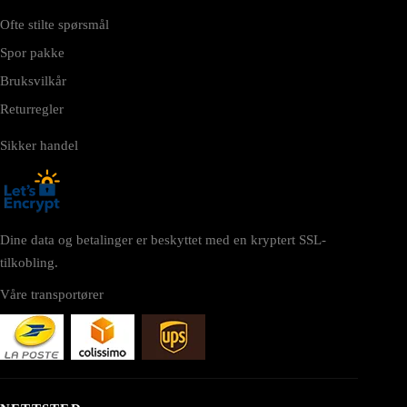
Ofte stilte spørsmål
Spor pakke
Bruksvilkår
Returregler
Sikker handel
Dine data og betalinger er beskyttet med en kryptert SSL-
tilkobling.
Våre transportører