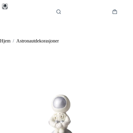
Hopp
til
innholdet
Handlekur
Hjem
/
Astronautdekorasjoner