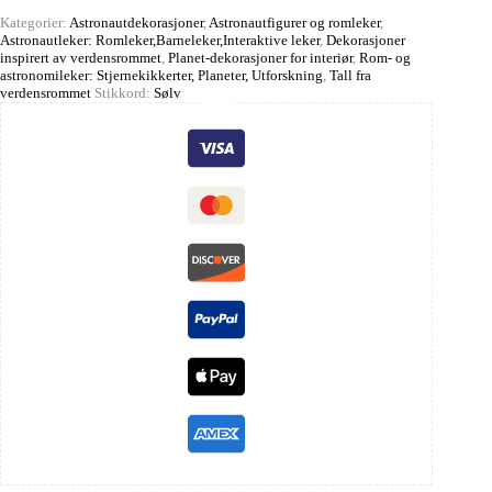
Kategorier:
Astronautdekorasjoner
,
Astronautfigurer og romleker
,
Astronautleker: Romleker,Barneleker,Interaktive leker
,
Dekorasjoner
inspirert av verdensrommet
,
Planet-dekorasjoner for interiør
,
Rom- og
astronomileker: Stjernekikkerter, Planeter, Utforskning
,
Tall fra
verdensrommet
Stikkord:
Sølv