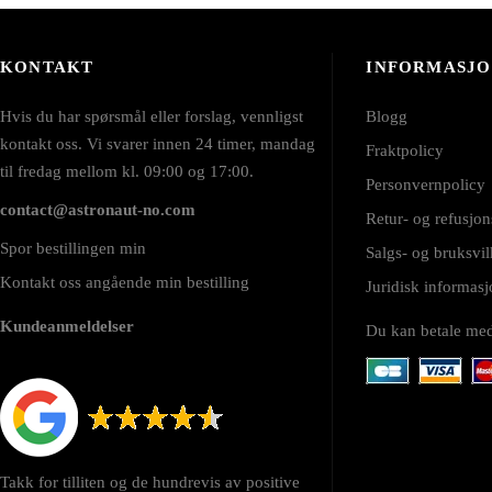
KONTAKT
INFORMASJ
Hvis du har spørsmål eller forslag, vennligst
Blogg
kontakt oss. Vi svarer innen 24 timer, mandag
Fraktpolicy
til fredag mellom kl. 09:00 og 17:00.
Personvernpolicy
contact@astronaut-no.com
Retur- og refusjon
Spor bestillingen min
Salgs- og bruksvil
Kontakt oss angående min bestilling
Juridisk informa
Kundeanmeldelser
Du kan betale me
Takk for tilliten og de hundrevis av positive