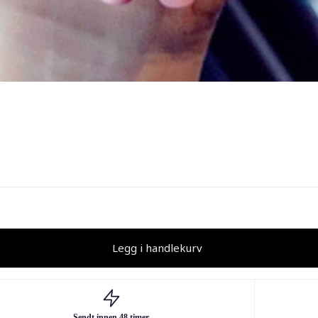
Legg i handlekurv
Sendt innen 48 timer