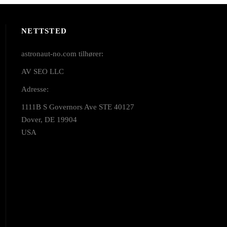
NETTSTED
astronaut-no.com tilhører:
AV SEO LLC
Adresse:
1111B S Governors Ave STE 40127
Dover, DE 19904
USA