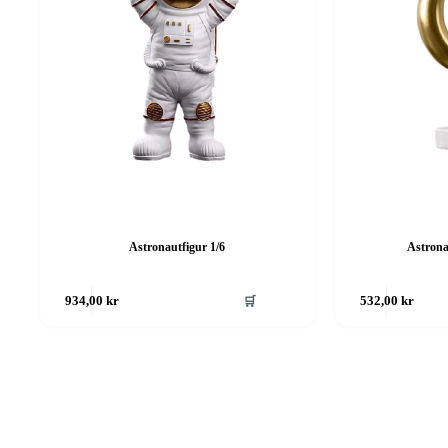
Astronautfigur 1/6
Astrona
🛒
934,00
kr
532,00
kr