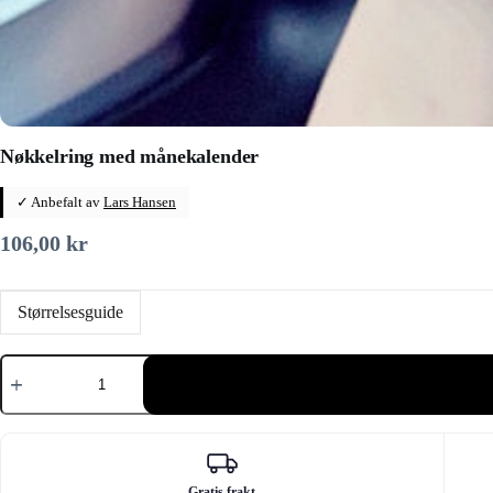
Nøkkelring med månekalender
✓ Anbefalt av
Lars Hansen
106,00
kr
Størrelsesguide
Nøkkelring
med
månekalender
antall
Gratis frakt