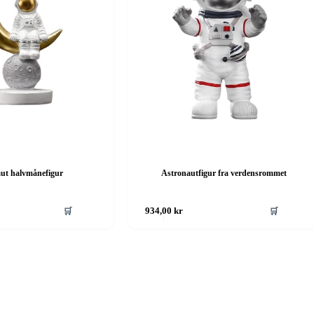
ut halvmånefigur
Astronautfigur fra verdensrommet
🛒
🛒
934,00
kr