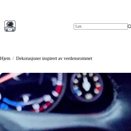
Hopp
til
innholdet
Ingen
resultater
Hjem
/
Dekorasjoner inspirert av verdensrommet