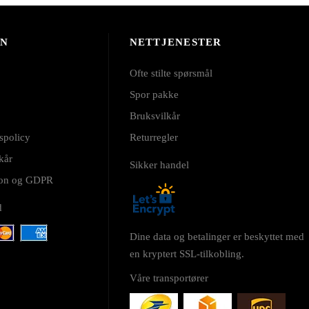
ON
NETTJENESTER
Ofte stilte spørsmål
Spor pakke
Bruksvilkår
spolicy
Returregler
kår
Sikker handel
sjon og GDPR
d
Dine data og betalinger er beskyttet med
en kryptert SSL-tilkobling.
Våre transportører