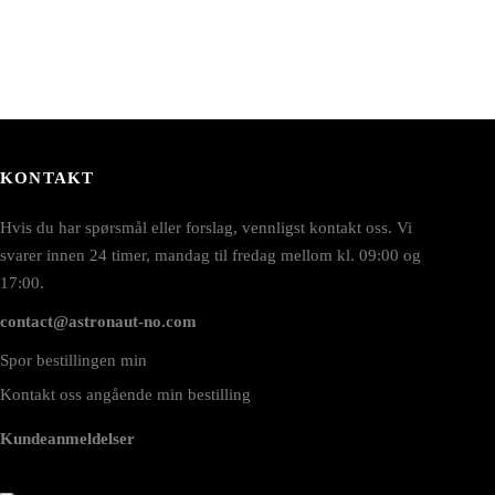
KONTAKT
Hvis du har spørsmål eller forslag, vennligst kontakt oss. Vi
svarer innen 24 timer, mandag til fredag mellom kl. 09:00 og
17:00.
contact@astronaut-no.com
Spor bestillingen min
Kontakt oss angående min bestilling
Kundeanmeldelser