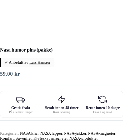
Nasa humor pins (pakke)
✓ Anbefalt av
Lars Hansen
59,00
kr
Gratis frakt
Sendt innen 48 timer
Retur innen 10 dager
På alle bestillinger
Rask levering
Enkelt og raskt
Kategorier:
NASA klær
,
NASA lapper
,
NASA-jakker
,
NASA-magneter:
Romfart, Suvenirer, Kjøleskapsmagneter
,
NASA-produkter