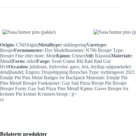
Origin:
CN(Origin)
Metalltype:
sinklegering
Varetype:
Brosjer
Formmønster:
Dyr Modellnummer: N796 Brosjer Type:
Brosjer Fine eller mote: Mote
Kjønn:
Unisex
Stil:
Klassisk
Materiale:
Metall
Form:
sirkel
Farge:
Svart Grønn Blå Rød Rød Gul
Hvit
Occasion:
jubileum, forlovelse, gave, fest, bryllup salgsmetoder:
detaljhandel; Engros; Dropshipping Brooches Type: nyttårsgaver 2021
Emalje Pin Pins Metal Badges for Backpack Materiale: Emalje Pin
Pins Metall Brosjer Funksjoner: Gay Sad Pizza Brosje Pin Brosjer
Brosjer Form: Gay Sad Pizza Pins Metall Kjønn: Gaver Brosjer for
kvinner Pin kvinne Kvinners brosje / p>
cc
Relaterte produkter