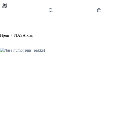
Hopp
til
innholdet
Handlekur
Hjem
/
NASA klær