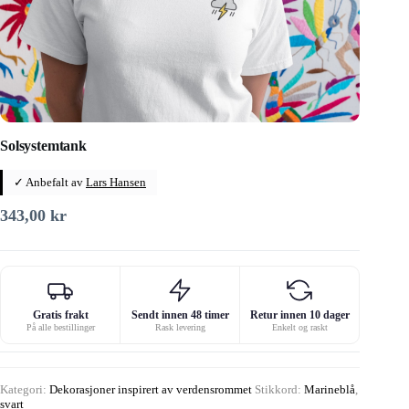
Solsystemtank
✓ Anbefalt av
Lars Hansen
343,00
kr
Gratis frakt
Sendt innen 48 timer
Retur innen 10 dager
På alle bestillinger
Rask levering
Enkelt og raskt
Kategori:
Dekorasjoner inspirert av verdensrommet
Stikkord:
Marineblå
,
svart