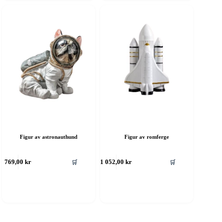
Figur av astronauthund
Figur av romferge
Dette
🛒
🛒
769,00
kr
1 052,00
kr
produktet
har
flere
varianter.
Alternativene
kan
velges