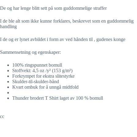
De og har lenge blitt sett på som guddommelige straffer
I de ble alt som ikke kunne forklares, beskrevet som en guddommelig
handling
I de og er lynet avbildet i form av ved hånden til , gudenes konge
Sammensetning og egenskaper:
100% ringspunnet bomull
Stoffvekt: 4,5 oz /y² (153 g/m²)
Forkrympet for ekstra slitestyrke
Skulder-til-skulder-bånd
Kvart ombuk for å unngå midtfold
Thunder brodert T Shirt laget av 100 % bomull
cc