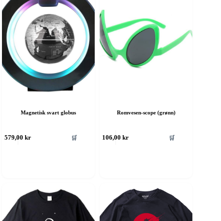
Magnetisk svart globus
Romvesen-scope (grønn)
ette
Dette
🛒
🛒
579,00
kr
106,00
kr
roduktet
produktet
ar
har
ere
flere
rianter.
varianter.
lternativene
Alternativene
an
kan
elges
velges
å
på
roduktsiden
produktsiden