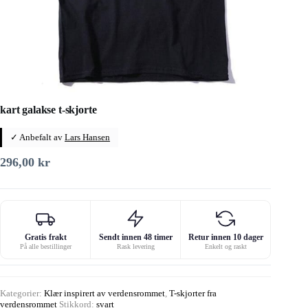
kart galakse t-skjorte
✓ Anbefalt av
Lars Hansen
296,00
kr
Gratis frakt
Sendt innen 48 timer
Retur innen 10 dager
På alle bestillinger
Rask levering
Enkelt og raskt
Kategorier:
Klær inspirert av verdensrommet
,
T-skjorter fra
verdensrommet
Stikkord:
svart