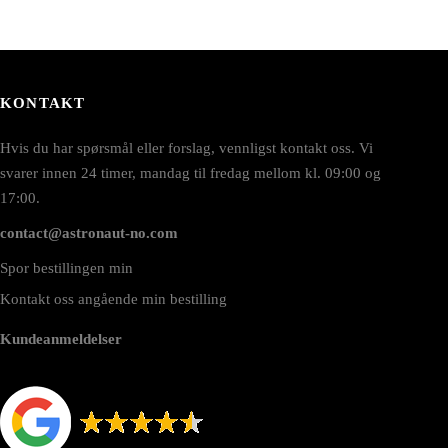
KONTAKT
Hvis du har spørsmål eller forslag, vennligst kontakt oss. Vi
svarer innen 24 timer, mandag til fredag mellom kl. 09:00 og
17:00.
contact@astronaut-no.com
Spor bestillingen min
Kontakt oss angående min bestilling
Kundeanmeldelser