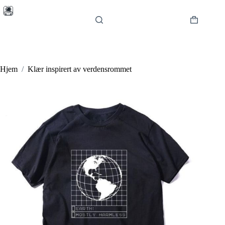
Hopp
til
innholdet
Handlekur
Hjem
/
Klær inspirert av verdensrommet