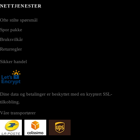
NETTJENESTER
Ofte stilte spørsmål
Spor pakke
Bruksvilkår
Returregler
Sikker handel
Dine data og betalinger er beskyttet med en kryptert SSL-
tilkobling.
Våre transportører