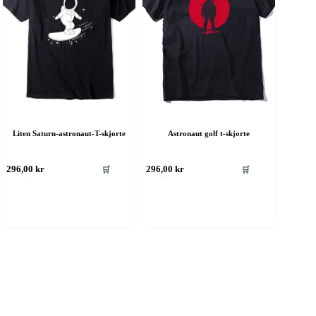
Liten Saturn-astronaut-T-skjorte
Astronaut golf t-skjorte
ette
Dette
🛒
🛒
296,00
kr
296,00
kr
roduktet
produktet
ar
har
ere
flere
rianter.
varianter.
lternativene
Alternativene
an
kan
elges
velges
å
på
roduktsiden
produktsiden