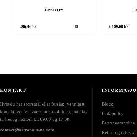
Globus i tre
Lu
🛒
296,00
kr
2 069,00
kr
KONTAKT
INFORMASJ
Hvis du har spørsmål eller forslag, vennligst
Blogg
kontakt oss. Vi svarer innen 24 timer, mandag
Fraktpolicy
til fredag mellom kl. 09:00 og 17:00.
Personvernpolicy
contact@astronaut-no.com
Retur- og refusjon