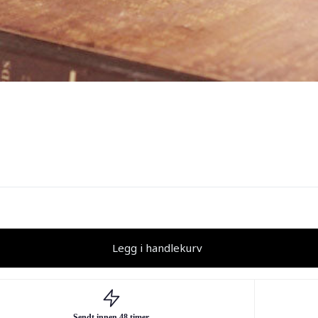
Legg i handlekurv
Sendt innen 48 timer