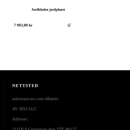
Jordkloden jordplanet
🛒
7 982,00
kr
NETTSTED
astronaut-no.com tilhører:
AV SEO LLC
Adresse:
1111B S Governors Ave STE 40127