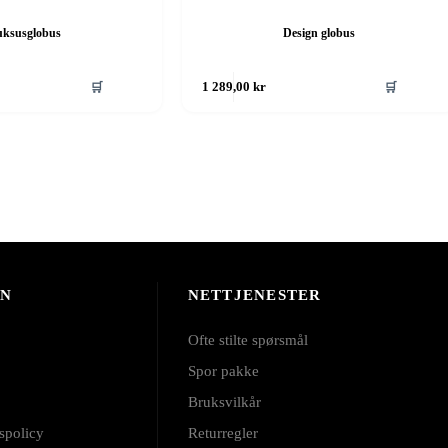
ksusglobus
Design globus
🛒
🛒
1 289,00
kr
ON
NETTJENESTER
Ofte stilte spørsmål
Spor pakke
Bruksvilkår
spolicy
Returregler