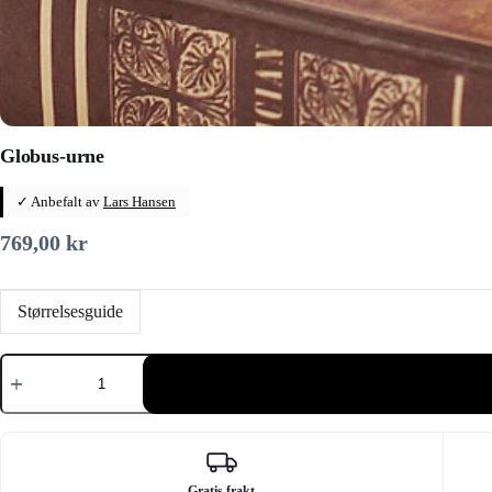
Globus-urne
✓ Anbefalt av
Lars Hansen
769,00
kr
Størrelsesguide
Globus-
urne
antall
Gratis frakt