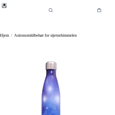
Hopp
til
innholdet
Handlekur
Hjem
/
Astronomitilbehør for stjernehimmelen