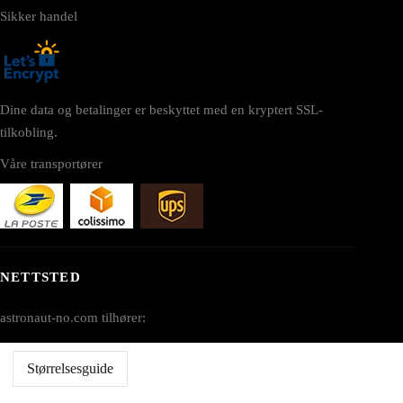
Sikker handel
Dine data og betalinger er beskyttet med en kryptert SSL-
tilkobling.
Våre transportører
NETTSTED
astronaut-no.com tilhører:
AV SEO LLC
Størrelsesguide
Adresse: