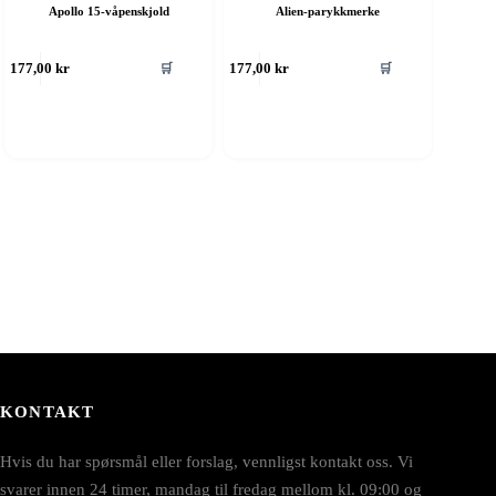
Apollo 15-våpenskjold
Alien-parykkmerke
🛒
🛒
177,00
kr
177,00
kr
KONTAKT
Hvis du har spørsmål eller forslag, vennligst kontakt oss. Vi
svarer innen 24 timer, mandag til fredag mellom kl. 09:00 og