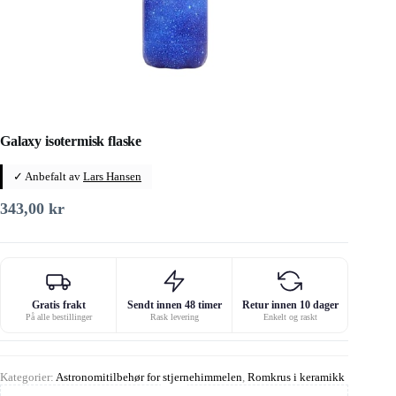
Galaxy isotermisk flaske
✓ Anbefalt av
Lars Hansen
343,00
kr
Gratis frakt
Sendt innen 48 timer
Retur innen 10 dager
På alle bestillinger
Rask levering
Enkelt og raskt
Kategorier:
Astronomitilbehør for stjernehimmelen
,
Romkrus i keramikk