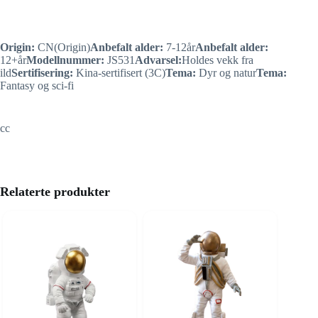
Origin:
CN(Origin)
Anbefalt alder:
7-12år
Anbefalt alder:
12+år
Modellnummer:
JS531
Advarsel:
Holdes vekk fra
ild
Sertifisering:
Kina-sertifisert (3C)
Tema:
Dyr og natur
Tema:
Fantasy og sci-fi
cc
Relaterte produkter