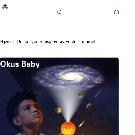
Hopp
til
innholdet
Handlekur
Hjem
/
Dekorasjoner inspirert av verdensrommet