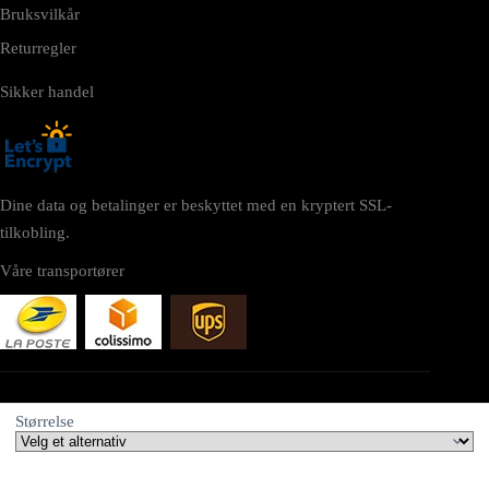
Bruksvilkår
Returregler
Sikker handel
Dine data og betalinger er beskyttet med en kryptert SSL-
tilkobling.
Våre transportører
NETTSTED
Størrelse
astronaut-no.com tilhører: