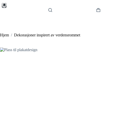
Hopp
til
innholdet
Handlekur
Hjem
/
Dekorasjoner inspirert av verdensrommet