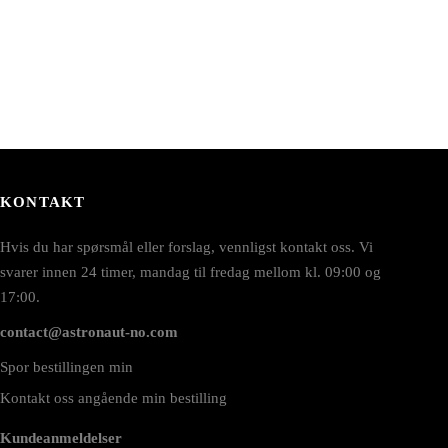
KONTAKT
Hvis du har spørsmål eller forslag, vennligst kontakt oss. Vi
svarer innen 24 timer, mandag til fredag mellom kl. 09:00 og
17:00.
contact@astronaut-no.com
Spor bestillingen min
Kontakt oss angående min bestilling
Kundeanmeldelser