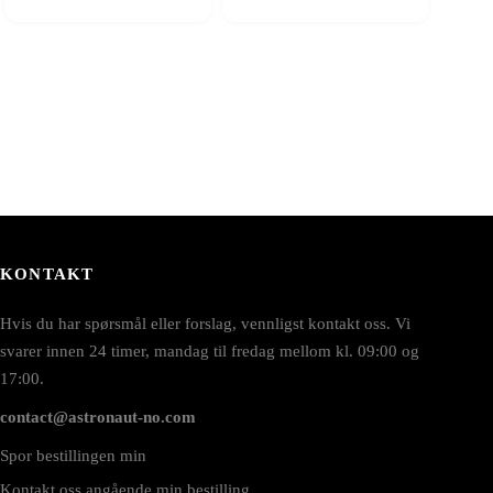
KONTAKT
Hvis du har spørsmål eller forslag, vennligst kontakt oss. Vi
svarer innen 24 timer, mandag til fredag mellom kl. 09:00 og
17:00.
contact@astronaut-no.com
Spor bestillingen min
Kontakt oss angående min bestilling