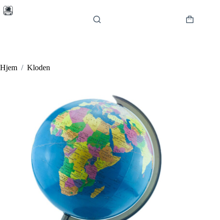
Hopp
til
innholdet
Handlekur
Hjem
/
Kloden