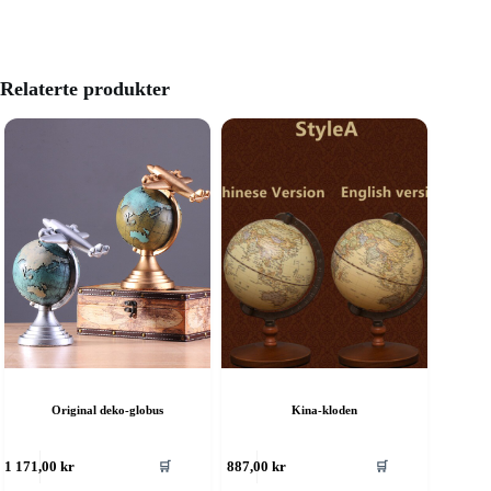
Relaterte produkter
Original deko-globus
Kina-kloden
🛒
🛒
1 171,00
kr
887,00
kr