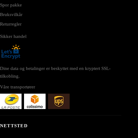
Spor pakke
Bruksvilkår
Returregler
Sikker handel
Dine data og betalinger er beskyttet med en kryptert SSL-
tilkobling.
Våre transportører
NETTSTED