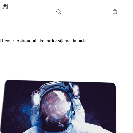
Hopp
til
innholdet
Handlekur
Hjem
/
Astronomitilbehør for stjernehimmelen